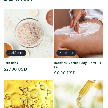
Sold out
Sold out
Bath Salts
Cashmere Vanilla Body Butter - 4
oz.
Regular
$27.00 USD
Regular
$0.00 USD
price
price