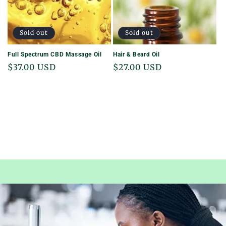
Sold out
Sold out
Full Spectrum CBD Massage Oil
Hair & Beard Oil
Regular
$37.00 USD
Regular
$27.00 USD
price
price