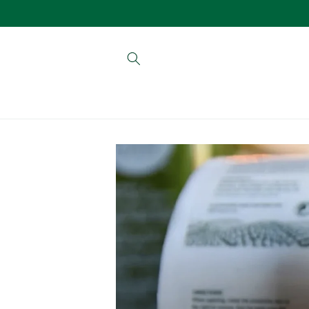
Skip to
content
Skip to
product
information