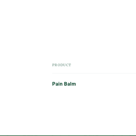
1
in
modal
PRODUCT
Your
Pain Balm
cart
Loading...