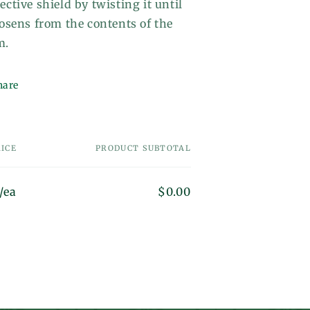
ective shield by twisting it until
oosens from the contents of the
m.
hare
RICE
PRODUCT SUBTOTAL
/ea
$0.00