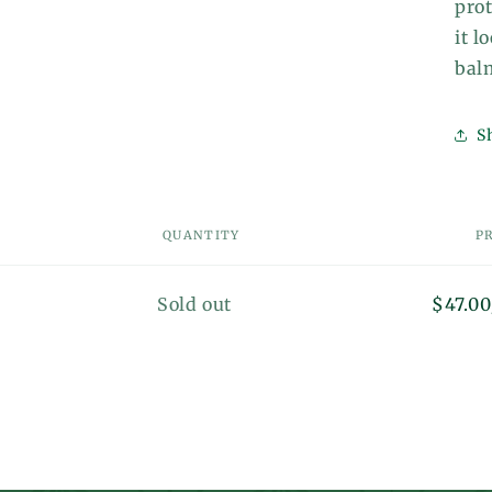
prot
it l
bal
S
QUANTITY
P
Quantity
Sold out
$47.00