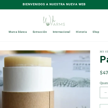
BIENVENIDOS A NUESTRA NUEVA WEB
Marca blanca
Extracción
Internacional
Historia
Shop
MY S
P
Reg
$47
pri
Quan
D
q
f