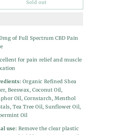
ain
Pain
Sold out
alm
Balm
00mg of Full Spectrum CBD Pain
ve
cellent for pain relief and muscle
xation
redients:
Organic Refined Shea
er, Beeswax, Coconut Oil,
phor Oil, Cornstarch, Menthol
tals, Tea Tree Oil, Sunflower Oil,
permint Oil
ial use:
Remove the clear plastic